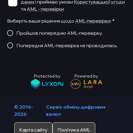
даних
і приймаю умови
Користувацької угоди
та
AML - перевірки
Виберіть ваше рішення щодо
AML-перевірки
:
*
Пройшов попередню AML-перевірку.
Попередня AML-перевірка не проводилась.
Protected by
Powered by
© 2016-
Сервіс обміну цифрових
2026
валют
Карта сайту
Політика AML