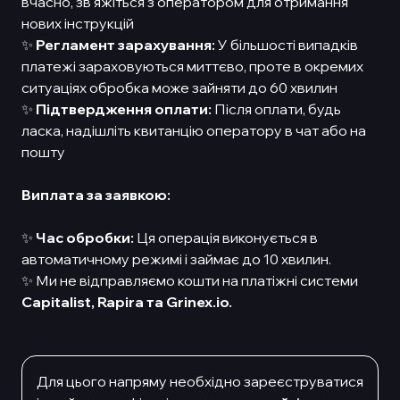
вчасно, зв'яжіться з оператором для отримання
нових інструкцій
✨
Регламент зарахування:
У більшості випадків
платежі зараховуються миттєво, проте в окремих
ситуаціях обробка може зайняти до 60 хвилин
✨
Підтвердження оплати:
Після оплати, будь
ласка, надішліть квитанцію оператору в чат або на
пошту
Виплата за заявкою:
✨
Час обробки:
Ця операція виконується в
автоматичному режимі і займає до 10 хвилин.
✨ Ми не відправляємо кошти на платіжні системи
Capitalist,
Rapira та Grinex.io.
Для цього напряму необхiдно зареєструватися