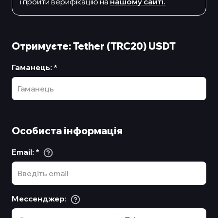
i пройти верифiкацiю на
нашому сайтi.
Отримуєте: Tether (TRC20) USDT
Гаманець
:
*
Особиста інформація
Email
:
*
Мессенджер
: