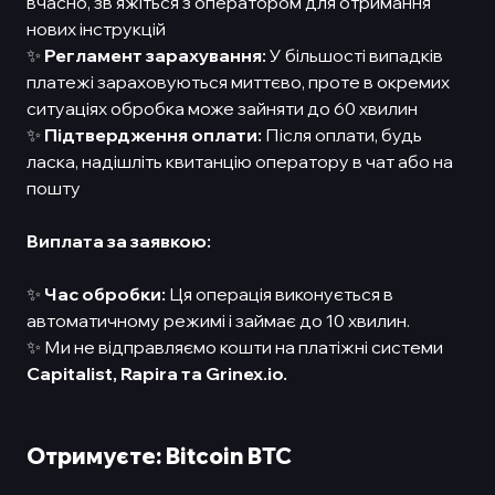
вчасно, зв'яжіться з оператором для отримання
нових інструкцій
✨
Регламент зарахування:
У більшості випадків
платежі зараховуються миттєво, проте в окремих
ситуаціях обробка може зайняти до 60 хвилин
✨
Підтвердження оплати:
Після оплати, будь
ласка, надішліть квитанцію оператору в чат або на
пошту
Виплата за заявкою:
✨
Час обробки:
Ця операція виконується в
автоматичному режимі і займає до 10 хвилин.
✨ Ми не відправляємо кошти на платіжні системи
Capitalist,
Rapira та Grinex.io.
Отримуєте: Bitcoin BTC