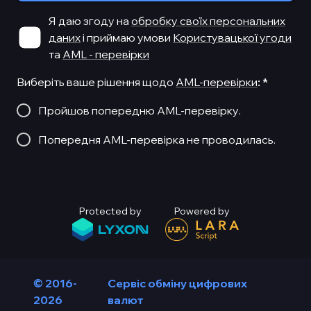
Я даю згоду на
обробку своїх персональних
даних
і приймаю умови
Користувацької угоди
та
AML - перевірки
Виберіть ваше рішення щодо
AML-перевірки
:
*
Пройшов попередню AML-перевірку.
Попередня AML-перевірка не проводилась.
Protected by
Powered by
© 2016-
Сервіс обміну цифрових
2026
валют