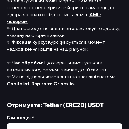
за вирахуванням комісії мережі. Ви можете
попередньо перевірити свій криптогаманець до
відправлення коштів, скориставшись
AML-
чекером
.
✨ Для проведення оплати використовуйте адресу,
вказану на сторінці заявки.
✨
Фіксація курсу:
Курс фіксується в момент
надходження коштів на наш рахунок.
✨
Час обробки:
Ця операція виконується в
автоматичному режимі і займає до 10 хвилин.
✨ Ми не відправляємо кошти на платіжні системи
Capitalist,
Rapira та Grinex.io.
Отримуєте: Tether (ERC20) USDT
Гаманець
:
*