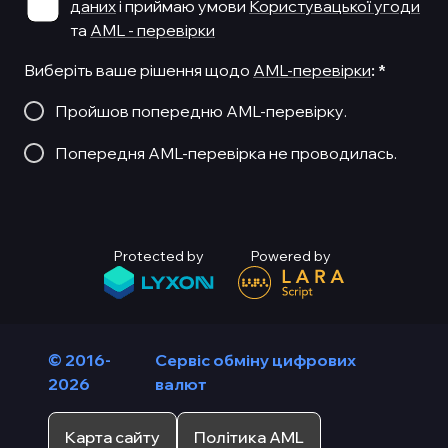
даних
і приймаю умови
Користувацької угоди
та
AML - перевірки
Виберіть ваше рішення щодо
AML-перевірки
:
*
Пройшов попередню AML-перевірку.
Попередня AML-перевірка не проводилась.
Protected by
Powered by
© 2016-
Сервіс обміну цифрових
2026
валют
Карта сайту
Політика AML