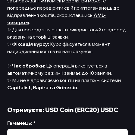
за вирахуванням комісії мережі. Ви можете
попередньо перевірити свій криптогаманець до
відправлення коштів, скориставшись
AML-
чекером
.
✨ Для проведення оплати використовуйте адресу,
вказану на сторінці заявки.
✨
Фіксація курсу:
Курс фіксується в момент
надходження коштів на наш рахунок.
✨
Час обробки:
Ця операція виконується в
автоматичному режимі і займає до 10 хвилин.
✨ Ми не відправляємо кошти на платіжні системи
Capitalist,
Rapira та Grinex.io.
Отримуєте: USD Coin (ERC20) USDC
Гаманець
:
*