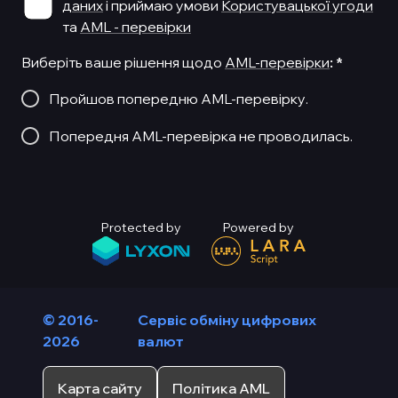
даних
і приймаю умови
Користувацької угоди
та
AML - перевірки
Виберіть ваше рішення щодо
AML-перевірки
:
*
Пройшов попередню AML-перевірку.
Попередня AML-перевірка не проводилась.
Protected by
Powered by
© 2016-
Сервіс обміну цифрових
2026
валют
Карта сайту
Політика AML