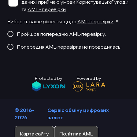
даних
і приймаю умови
Користувацької угоди
та
AML - перевірки
Виберіть ваше рішення щодо
AML-перевірки
:
*
Пройшов попередню AML-перевірку.
Попередня AML-перевірка не проводилась.
Protected by
Powered by
© 2016-
Сервіс обміну цифрових
2026
валют
Карта сайту
Політика AML