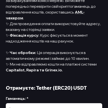
за вирахуванням комісії мережі. Ви можете
попередньо перевірити свій криптогаманець до
відправлення коштів, скориставшись
AML-
чекером
.
✨ Для проведення оплати використовуйте адресу,
вказану на сторінці заявки.
✨
Фіксація курсу:
Курс фіксується в момент
надходження коштів на наш рахунок.
✨
Час обробки:
Ця операція виконується в
автоматичному режимі і займає до 10 хвилин.
✨ Ми не відправляємо кошти на платіжні системи
Capitalist,
Rapira та Grinex.io.
Отримуєте: Tether (ERC20) USDT
Гаманець
:
*