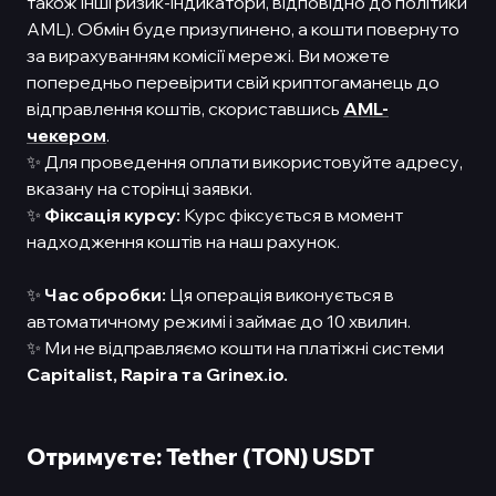
також інші ризик-індикатори, відповідно до політики
AML). Обмін буде призупинено, а кошти повернуто
за вирахуванням комісії мережі. Ви можете
попередньо перевірити свій криптогаманець до
відправлення коштів, скориставшись
AML-
чекером
.
✨ Для проведення оплати використовуйте адресу,
вказану на сторінці заявки.
✨
Фіксація курсу:
Курс фіксується в момент
надходження коштів на наш рахунок.
✨
Час обробки:
Ця операція виконується в
автоматичному режимі і займає до 10 хвилин.
✨ Ми не відправляємо кошти на платіжні системи
Capitalist,
Rapira та Grinex.io.
Отримуєте: Tether (TON) USDT