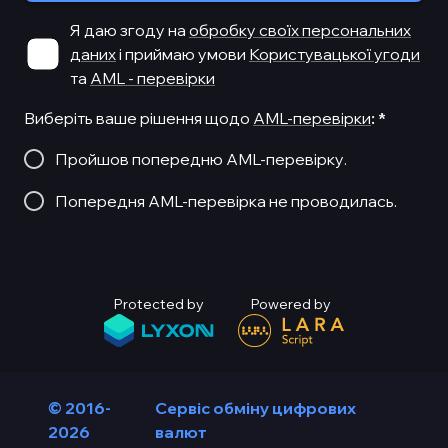
Я даю згоду на
обробку своїх персональних
даних
і приймаю умови
Користувацької угоди
та
AML - перевірки
Виберіть ваше рішення щодо
AML-перевірки
:
*
Пройшов попередню AML-перевірку.
Попередня AML-перевірка не проводилась.
Protected by
Powered by
© 2016-
Сервіс обміну цифрових
2026
валют