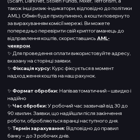
(Scam, DarkNet, Stolen Funds, Mixer, Terrorism, а
також інші ризик-індикатори, відповідно до політики
AML). Обмін буде призупинено, а кошти повернуто
за вирахуванням комісії мережі. Ви можете
попередньо перевірити свій криптогаманець до
відправлення коштів, скориставшись
AML-
чекером
.
✨ Для проведення оплати використовуйте адресу,
вказану на сторінці заявки.
✨
Фіксація курсу:
Курс фіксується в момент
надходження коштів на наш рахунок.
✨
Формат обробки:
Напівавтоматичний – швидко і
надійно
✨
Час обробки:
У робочий час зазвичай від 30 до
90 хвилин. Заявки, що надійшли після закінчення
роботи, обробляються вранці наступного дня.
✨
Термін зарахування:
Відповідно до правил
банку – до 3 робочих днів.