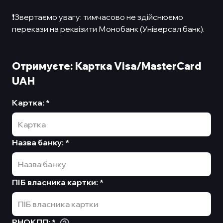
❗️Звертаємо увагу: тимчасово не здійснюємо
перекази на реквізити Монобанк (Універсал банк).
Отримуєте: Картка Visa/MasterCard
UAH
Картка
:
*
Назва банку
:
*
ПІБ власника картки
:
*
РНОКПП
:
*