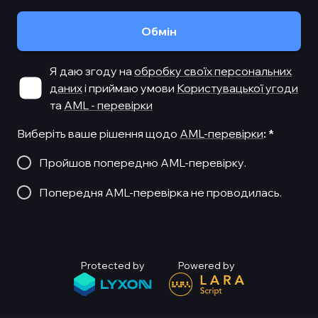
Обмiн
Я даю згоду на
обробку своїх персональних
даних
і приймаю умови
Користувацької угоди
та
AML - перевірки
Виберіть ваше рішення щодо
AML-перевірки
:
*
Пройшов попередню AML-перевірку.
Попередня AML-перевірка не проводилась.
Protected by
Powered by