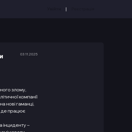
|
Увійти
Реєстрація
03.11.2025
и
ного злому,
ітичної компанії
а нові гаманці,
, де працює
а інциденту –