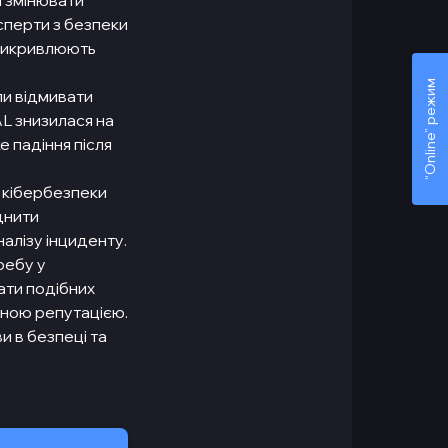
и змінювати
сперти з безпеки
і викривлюють
“Online” режим
ли відмивати
AL знизилася на
е падіння після
з кібербезпеки
днити
алізу інциденту.
ребу у
ати подібних
еною репутацією.
и в безпеці та