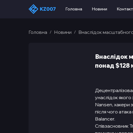
Головна
Новини
Контак
Головна
Новини
Внаслідок масштабного 
/
/
Внаслідок м
понад $128 
Децентралізован
унаслідок якого
Nansen, хакери з
після чого атак
Balancer.
Співзасновник T