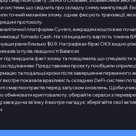
ірці смартконтракту. За його словами, зловмисники змогл
и системи, що свідчить про складну схему маніпуляцій. Ек
или точний механізм злому, однак фіксують транзакції, як
ередині протоколу.
 аналітичної платформи Cyvers, викрадені кошти вже поча
німізації Tornado Cash. На тлі інциденту вартість токена B
увши рівня близько $0,9. На графіках біржі OKX видно різк
еказів із пулів ліквідності Balancer.
r підтвердила факт злому та повідомила, що спеціалісти 
озслідуванням. Представники проєкту пообіцяли оприлю
рмацію та подальші кроки після завершення первинного ан
r вкотре показала вразливість складних DeFi-систем і пот
ті смартконтрактів перед запуском оновлень. Щоби уник
чно обмінювати криптовалюту, обирайте сервіси з перевір
 завжди на зв’язку й вкотре нагадує: зберігайте свої актив
и.