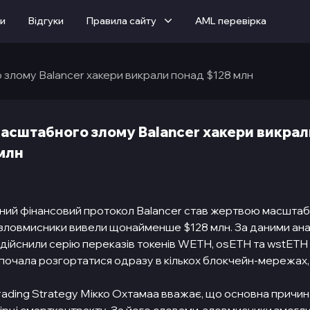
ти
Вiдгуки
Правила сайту
AML перевірка
злому Balancer хакери викрали понад $128 млн
асштабного злому Balancer хакери викрал
млн
ий фінансовий протокол Balancer став жертвою масштаб
 зловмисники вивели щонайменше $128 млн. За даними анал
дійснили серію переказів токенів WETH, osETH та wstETH н
а почала розгортатися одразу в кількох блокчейн-мережах
rading Strategy Мікко Охтамаа вважає, що основна причин