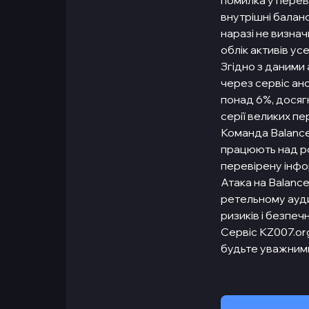
помилка у перев
внутрішні баланс
наразі не визнач
облік активів ус
Згідно з даними
через сервіс ано
понад 6%, досягн
серії великих пер
Команда Balance
працюють над р
перевірену інфо
Атака на Balance
ретельному ауди
ризиків і безпе
Сервіс KZ007.org
будьте уважним