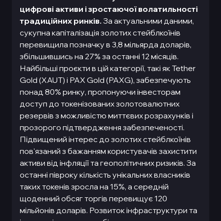
цифрові активи і зростаючої волатильності
традиційних ринків.
За актуальними даними,
сукупна капіталізація золотих стейблкоїнів
перевищила позначку в 3,8 мільярда доларів,
збільшившись на 27% за останні 12 місяців.
Найбільші проєкти в цій категорії, такі як Tether
Gold (XAUT) і PAX Gold (PAXG), забезпечують
понад 80% ринку, пропонуючи інвесторам
доступ до токенізованих золотовалютних
резервів з можливістю миттєвих розрахунків і
прозорого підтвердження забезпеченості.
Підвищений інтерес до золотих стейблкоїнів
пов'язаний з бажанням користувачів захистити
активи від інфляції та геополітичних ризиків. За
останні півроку кількість унікальних власників
таких токенів зросла на 15%, а середній
щоденний обсяг торгів перевищує 120
мільйонів доларів. Розвиток інфраструктури та