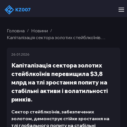
Головна
Новини
/
/
Капіталізація сектора золотих стейблкоїнів
перевищила $3,8 млрд на тлі зростання попиту на
стабільні активи і волатильності ринків.
26.01.2026
Капіталізація сектора золотих
стейблкоїнів перевищила $3,8
млрд на тлі зростання попиту на
стабільні активи і волатильності
ринків.
Сектор стейблкоїнів, забезпечених
золотом, демонструє стійке зростання на
тлі глобального попиту на стабільні