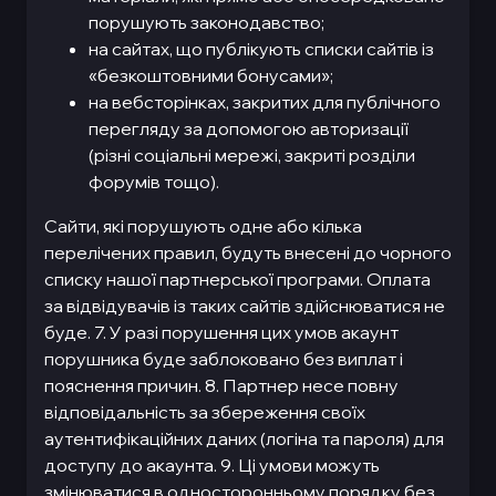
порушують законодавство;
на сайтах, що публікують списки сайтів із
«безкоштовними бонусами»;
на вебсторінках, закритих для публічного
перегляду за допомогою авторизації
(різні соціальні мережі, закриті розділи
форумів тощо).
Сайти, які порушують одне або кілька
перелічених правил, будуть внесені до чорного
списку нашої партнерської програми. Оплата
за відвідувачів із таких сайтів здійснюватися не
буде. 7. У разі порушення цих умов акаунт
порушника буде заблоковано без виплат і
пояснення причин. 8. Партнер несе повну
відповідальність за збереження своїх
аутентифікаційних даних (логіна та пароля) для
доступу до акаунта. 9. Ці умови можуть
змінюватися в односторонньому порядку без