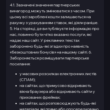
4.1. Зазначені значення партнерських
винагород можуть змінюватися з часом. При
цьому всі зароблені кошти залишаються на
рахунку з урахуванням ставок, які діяли раніше.
5. На сторінці, де ви публікуєте інформацію про
нас, повинно бути чітко вказано послуги, які
надає наш сайт. У рекламних текстах
заборонено будь-які згадки про наявність
«безкоштовних бонусів» на нашому сайті. 6.
Забороняється розміщувати партнерське
посилання:
у масових розсилках електронних листів
(СПАМ);
на сайтах, що примусово відкривають
вікна браузера або відкривають сайти у
прихованих фреймах;
на сайтах, що розповсюджують будь-які
матеріали, які прямо або опосередковано