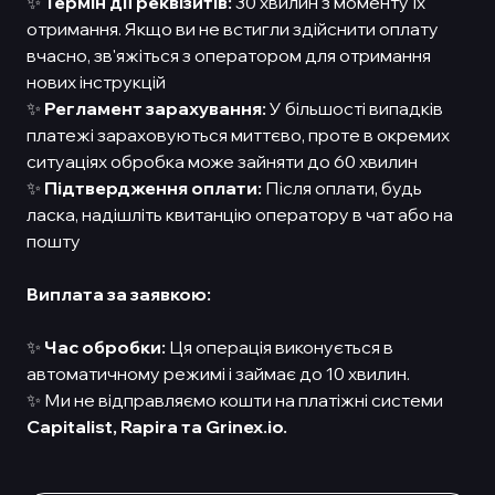
✨
Термін дії реквізитів:
30 хвилин з моменту їх
отримання. Якщо ви не встигли здійснити оплату
вчасно, зв'яжіться з оператором для отримання
нових інструкцій
✨
Регламент зарахування:
У більшості випадків
платежі зараховуються миттєво, проте в окремих
ситуаціях обробка може зайняти до 60 хвилин
✨
Підтвердження оплати:
Після оплати, будь
ласка, надішліть квитанцію оператору в чат або на
пошту
Виплата за заявкою:
✨
Час обробки:
Ця операція виконується в
автоматичному режимі і займає до 10 хвилин.
✨ Ми не відправляємо кошти на платіжні системи
Capitalist,
Rapira та Grinex.io.