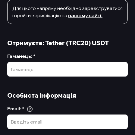
Для цього напряму необхiдно зареєструватися
i пройти верифiкацiю на
нашому сайтi.
Отримуєте: Tether (TRC20) USDT
Гаманець
:
*
Особиста інформація
Email
:
*