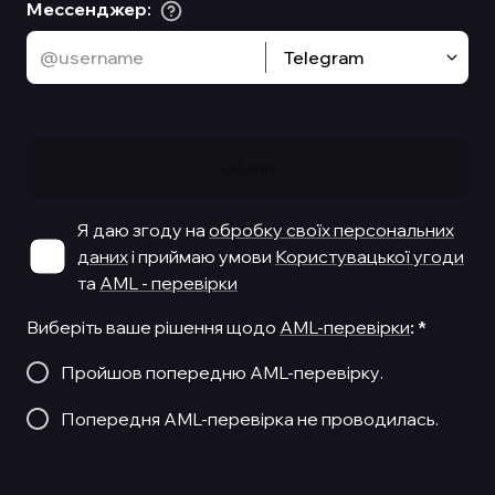
Мессенджер
:
Telegram
Обмiн
Я даю згоду на
обробку своїх персональних
даних
і приймаю умови
Користувацької угоди
та
AML - перевірки
Виберіть ваше рішення щодо
AML-перевірки
:
*
Пройшов попередню AML-перевірку.
Попередня AML-перевірка не проводилась.