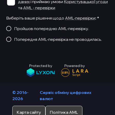
даних
і приймаю умови
Користувацької угоди
та
AML - перевірки
Виберіть ваше рішення щодо
AML-перевірки
:
*
Пройшов попередню AML-перевірку.
Попередня AML-перевірка не проводилась.
Protected by
Powered by
© 2016-
Сервіс обміну цифрових
2026
валют
Карта сайту
Політика AML