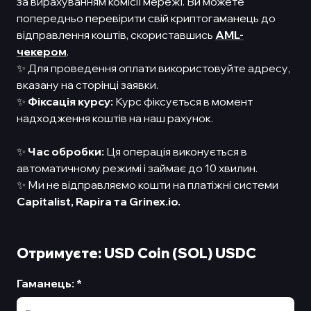
за вирахуванням комісії мережі. Ви можете
попередньо перевірити свій криптогаманець до
відправлення коштів, скориставшись
AML-
чекером
.
✨ Для проведення оплати використовуйте адресу,
вказану на сторінці заявки.
✨
Фіксація курсу:
Курс фіксується в момент
надходження коштів на наш рахунок.
✨
Час обробки:
Ця операція виконується в
автоматичному режимі і займає до 10 хвилин.
✨ Ми не відправляємо кошти на платіжні системи
Capitalist,
Rapira та Grinex.io.
Отримуєте: USD Coin (SOL) USDC
Гаманець
:
*