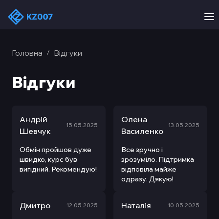
Головна
Вiдгуки
/
Вiдгуки
Андрій
Олена
15.05.2025
13.05.2025
Шевчук
Василенко
Обмін пройшов дуже
Все зручно і
швидко, курс був
зрозуміло. Підтримка
вигідний. Рекомендую!
відповіла майже
одразу. Дякую!
Дмитро
Наталія
12.05.2025
10.05.2025