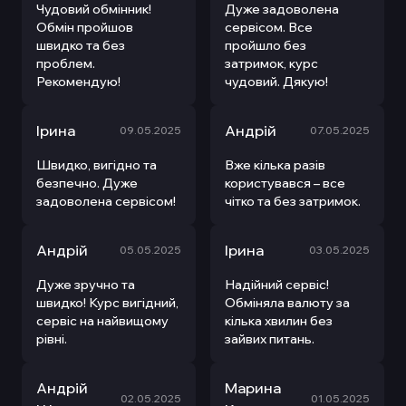
Чудовий обмінник!
Дуже задоволена
Обмін пройшов
сервісом. Все
швидко та без
пройшло без
проблем.
затримок, курс
Рекомендую!
чудовий. Дякую!
Ірина
Андрій
09.05.2025
07.05.2025
Швидко, вигідно та
Вже кілька разів
безпечно. Дуже
користувався – все
задоволена сервісом!
чітко та без затримок.
Андрій
Ірина
05.05.2025
03.05.2025
Дуже зручно та
Надійний сервіс!
швидко! Курс вигідний,
Обміняла валюту за
сервіс на найвищому
кілька хвилин без
рівні.
зайвих питань.
Андрій
Марина
02.05.2025
01.05.2025