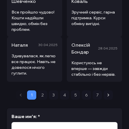
Шевченко
Коваль
Все пройшло чудово!
Зручний сервіс, гарна
Кошти надійшли
підтримка. Курси
швидко, обмін без
обміну вигідні.
проблем.
Наталя
Олексій
30.04.2025
28.04.2025
Бондар
Здивувалася, як легко
все працює. Навіть не
Користуюсь не
довелося нічого
вперше — завжди
гуглити.
стабільно і без нервів.
1
2
3
4
5
6
7
Ваше имʼя
:
*