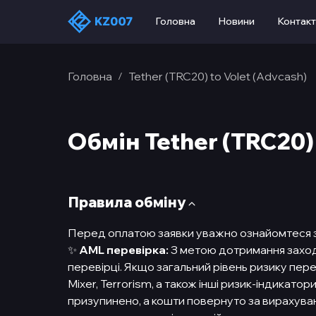
Головна
Новини
Контак
Головна
Tether (TRC20) to Volet (Advcash)
/
Обмін Tether (TRC20) 
Правила обмiну
Перед оплатою заявки уважно ознайомтеся 
✨
AML перевірка:
З метою дотримання заході
перевірці. Якщо загальний рівень ризику пер
Mixer, Terrorism, а також інші ризик-індикатор
призупинено, а кошти повернуто за вирахуван