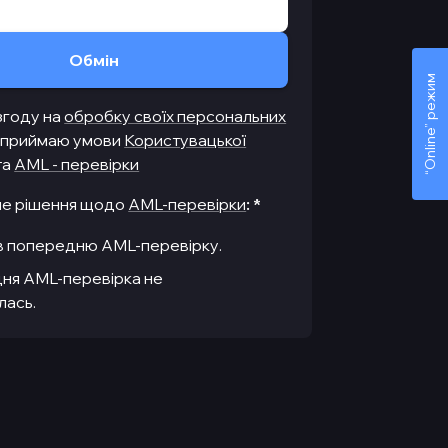
Обмiн
“Online” режим
згоду на
обробку своїх персональних
і приймаю умови
Користувацької
та
AML - перевірки
ше рішення щодо
AML-перевірки
:
*
 попередню AML-перевірку.
ня AML-перевірка не
лась.