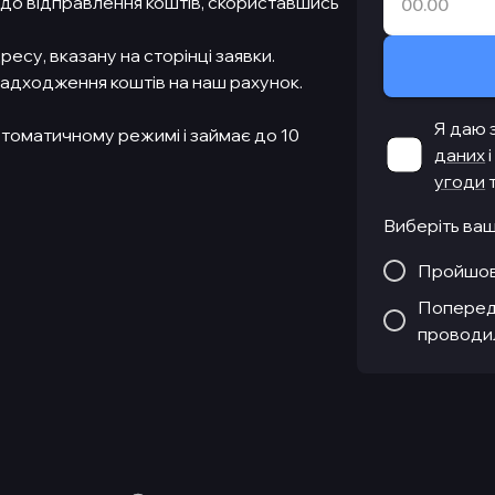
до відправлення коштів, скориставшись
су, вказану на сторінці заявки.
надходження коштів на наш рахунок.
Я даю 
втоматичному режимі і займає до 10
даних
угоди
Виберіть ва
Пройшов
Поперед
проводи