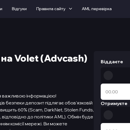
ти
Вiдгуки
Правила сайту
AML перевірка
на Volet (Advcash)
Віддаєте
з важливою інформацією!
в безпеки депозит підлягає обов'язковій
Отримуєте
евищить 60% (Scam, DarkNet, Stolen Funds,
и, відповідно до політики AML). Обмін буде
ням комісії мережі. Ви можете