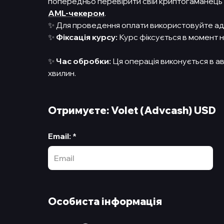
попередньо перевірити свій криптогаманець 
AML-чекером
.
✨ Для проведення оплати використовуйте адре
✨
Фіксація курсу:
Курс фіксується в момент 
✨
Час обробки:
Ця операція виконується в а
хвилин.
Отримуєте: Volet (Advcash) USD
Email
:
*
Особиста інформація