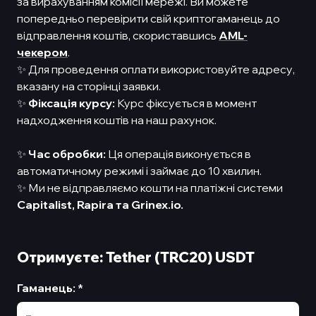
за вирахуванням комісії мережі. Ви можете
попередньо перевірити свій криптогаманець до
відправлення коштів, скориставшись
AML-
чекером
.
✨ Для проведення оплати використовуйте адресу,
вказану на сторінці заявки.
✨
Фіксація курсу:
Курс фіксується в момент
надходження коштів на наш рахунок.
✨
Час обробки:
Ця операція виконується в
автоматичному режимі і займає до 10 хвилин.
✨ Ми не відправляємо кошти на платіжні системи
Capitalist,
Rapira та Grinex.io.
Отримуєте: Tether (TRC20) USDT
Гаманець
:
*