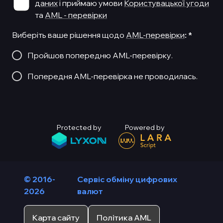
даних
і приймаю умови
Користувацької угоди
та
AML - перевірки
Виберіть ваше рішення щодо
AML-перевірки
:
*
Пройшов попередню AML-перевірку.
Попередня AML-перевірка не проводилась.
Protected by
Powered by
© 2016-
Сервіс обміну цифрових
2026
валют
Карта сайту
Політика AML