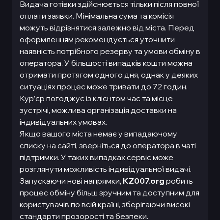
Видача готівки здійснюється тільки після повної
оплати заявки. Мінімальна сума та комісія
можуть відрізнятися залежно від міста. Перед
оформленням рекомендується уточнити
наявність потрібного резерву та умови обміну в
оператора. У більшості випадків кошти можна
отримати протягом одного дня, однак у деяких
ситуаціях процес може тривати до 72 годин.
Кур’єр погоджує із клієнтом час та місце
зустрічі, можлива організація доставки на
індивідуальних умовах.
Якщо вашого міста немає у випадаючому
списку на сайті, зверніться до оператора в чаті
підтримки. У таких випадках сервіс може
розглянути можливість індивідуальної видачі.
Запускаючи нові напрямки,
KZ007.org
робить
процес обміну більш зручним та доступним для
користувачів по всій країні, зберігаючи високі
стандарти прозорості та безпеки.