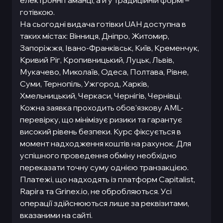
електронні гаманці, а й у традиційній формі –
готівкою.
На сьогодні видача готівки UAH доступна в
таких містах: Вінниця, Дніпро, Житомир,
Запоріжжя, Івано-Франківськ, Київ, Кременчук,
Кривий Ріг, Кропивницький, Луцьк, Львів,
Мукачево, Миколаїв, Одеса, Полтава, Рівне,
Суми, Тернопіль, Ужгород, Харків,
Хмельницький, Черкаси, Чернігів, Чернівці.
Кожна заявка проходить обов’язкову AML-
перевірку, що мінімізує ризики та гарантує
високий рівень безпеки. Курс фіксується в
момент надходження коштів на рахунок. Для
успішного проведення обміну необхідно
переказати точну суму однією транзакцією.
Платежі, що надходять із платформ Capitalist,
Rapira та Grinex.io, не обробляються. Усі
операції здійснюються лише за реквізитами,
вказаними на сайті.