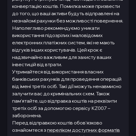
конвертацію коштів. Помилка може призвести
до того, що ваші активи будуть відправлені на
незнайомі рахунки без можливості повернення.
Наполегливо рекомендуємо уникати
використання підозрілих і маловідомих
електронних платіжних систем, які не мають
відгуків інших користувачів. Цей крок є
надзвичайно важливим для захисту ваших
інвестицій від втрати.
Утримайтеся від використання власних
банківських рахунків для проведення операцій
від імені третіх осіб. Такі дії можуть ненавмисно
залучити вас до кримінальних схем. Також
пам’ятайте, що відправка коштів на реквізити
третіх осіб за допомогою сервісу KZ007 –
заборонена.
Перед відправкою коштів обов’язково
ознайомтеся з
переліком доступних форматів