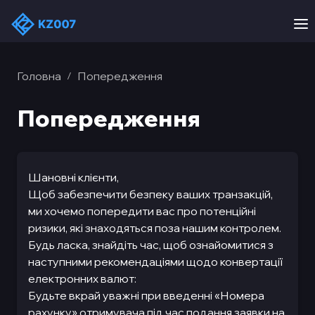
Головна
Попередження
/
Попередження
Шановні клієнти,
Щоб забезпечити безпеку ваших транзакцій,
ми хочемо попередити вас про потенційні
ризики, які знаходяться поза нашим контролем.
Будь ласка, знайдіть час, щоб ознайомитися з
наступними рекомендаціями щодо конвертації
електронних валют:
Будьте вкрай уважні при введенні «Номера
рахунку» отримувача під час подання заявки на