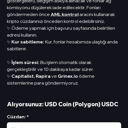
göstergeleri), değişim askıya alınacak ve fonlar ağ
komisyonu düşülerek iade edilecektir. Fonları
göndermeden önce
AML kontrol
aracını kullanarak
kripto cüzdanınızı önceden kontrol edebilirsiniz.
✨ Ödeme yapmak için başvuru sayfasında belirtilen
adresi kullanın.
✨
Kur sabitleme:
Kur, fonlar hesabımıza ulaştığı anda
sabitlenir.
✨
İşlem süresi:
Bu işlem otomatik olarak
gerçekleştirilir ve 10 dakikaya kadar sürer.
✨
Capitalist,
Rapira
ve
Grinex.io
ödeme
sistemlerine para göndermiyoruz.
Alıyorsunuz: USD Coin (Polygon) USDC
Cüzdan
:
*