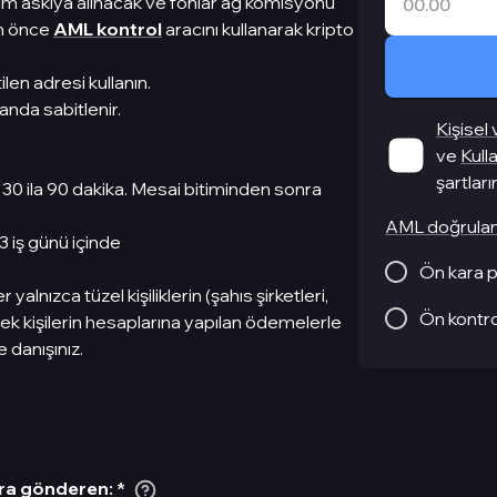
işim askıya alınacak ve fonlar ağ komisyonu
en önce
AML kontrol
aracını kullanarak kripto
en adresi kullanın.
anda sabitlenir.
Kişisel
ve
Kull
şartlar
e 30 ila 90 dakika. Mesai bitiminden sonra
AML doğrula
3 iş günü içinde
Ön kara p
nızca tüzel kişiliklerin (şahıs şirketleri,
Ön kontro
çek kişilerin hesaplarına yapılan ödemelerle
e danışınız.
ra gönderen
:
*