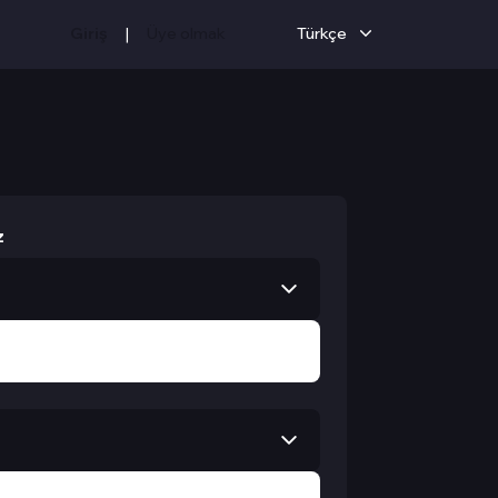
|
Giriş
Üye olmak
Türkçe
z