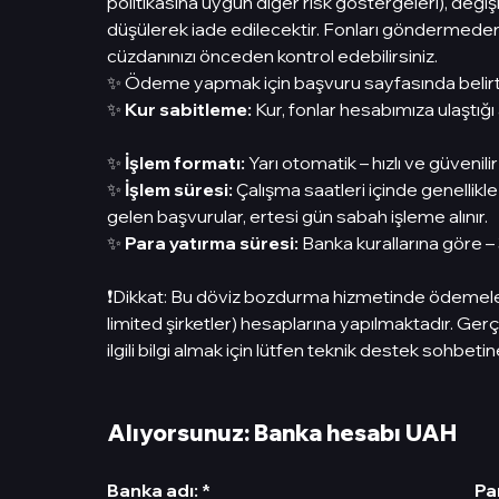
politikasına uygun diğer risk göstergeleri), değ
düşülerek iade edilecektir. Fonları göndermed
cüzdanınızı önceden kontrol edebilirsiniz.
✨ Ödeme yapmak için başvuru sayfasında belirtil
✨
Kur sabitleme:
Kur, fonlar hesabımıza ulaştığı 
✨
İşlem formatı:
Yarı otomatik – hızlı ve güvenilir
✨
İşlem süresi:
Çalışma saatleri içinde genellikl
gelen başvurular, ertesi gün sabah işleme alınır.
✨
Para yatırma süresi:
Banka kurallarına göre – 
❗️Dikkat: Bu döviz bozdurma hizmetinde ödemeler yal
limited şirketler) hesaplarına yapılmaktadır. Ger
ilgili bilgi almak için lütfen teknik destek sohbetin
Alıyorsunuz: Banka hesabı UAH
Banka adı
:
*
Pa