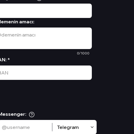
emenin amacı
:
0/1000
AN
:
*
Messenger
:
Telegram