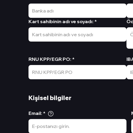
Kart sahibinin adı ve soyadı
:
*
Öd
RNU KPP/EGR PO
:
*
IB
Kişisel bilgiler
Email
:
*