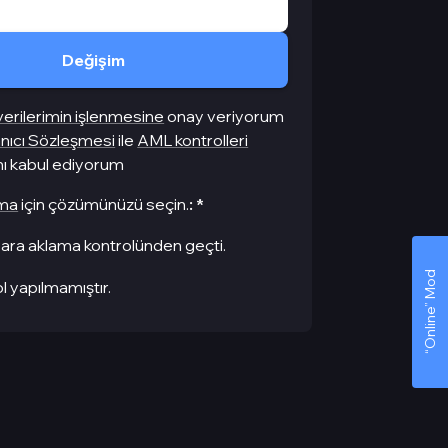
Değişim
 verilerimin işlenmesine
onay veriyorum
anıcı Sözleşmesi
ile
AML kontrolleri
ını kabul ediyorum
ma
için çözümünüzü seçin.
:
*
ara aklama kontrolünden geçti.
“Online” Mod
l yapılmamıştır.