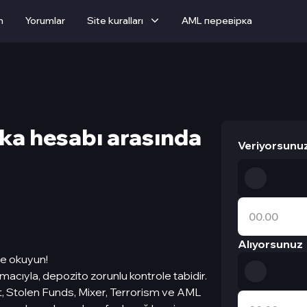
m
Yorumlar
Site kuralları
AML перевірка
nka hesabı arasında
Veriyorsunu
Alıyorsunuz
ce okuyun!
cıyla, depozito zorunlu kontrole tabidir.
t, Stolen Funds, Mixer, Terrorism ve AML