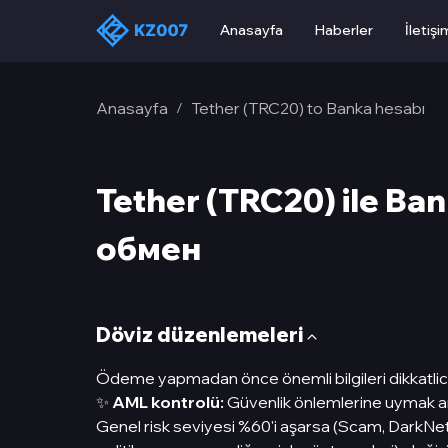
Anasayfa
Haberler
İletişi
Anasayfa
Tether (TRC20) to Banka hesabı
/
Tether (TRC20) ile Ba
обмен
Döviz düzenlemeleri
Ödeme yapmadan önce önemli bilgileri dikkatli
✨
AML kontrolü:
Güvenlik önlemlerine uymak ama
Genel risk seviyesi %60'i aşarsa (Scam, DarkNe