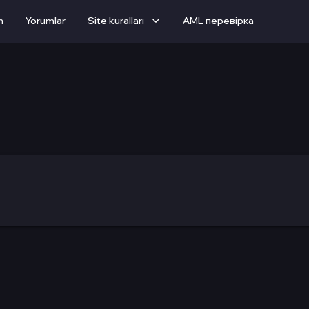
m
Yorumlar
Site kuralları
AML перевірка