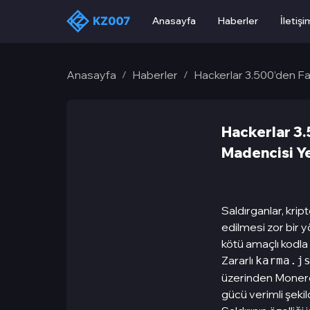
Anasayfa
Haberler
İletişi
Anasayfa
Haberler
Hackerlar 3.500’den Fa
/
/
Hackerlar 3.
Madencisi Ye
Saldırganlar, krip
edilmesi zor bir 
kötü amaçlı kodla 
Zararlı
karma.j
üzerinden Monero 
gücü verimli şekild