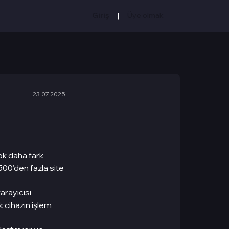
|
Giriş
Üye olmak
23.07.2025
çok daha fark
500’den fazla site
tarayıcısı
 cihazın işlem