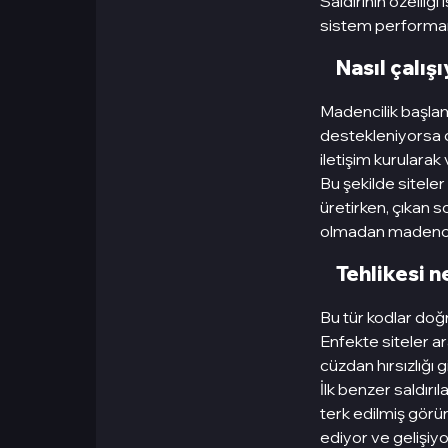
Saldırının özelliği
sistem performans
Nasıl çalış
Madencilik başla
destekleniyorsa d
iletişim kurularak v
Bu şekilde siteler
üretirken, çıkan s
olmadan madencili
Tehlikesi n
Bu tür kodlar doğr
Enfekte siteler ar
cüzdan hırsızlığı gi
İlk benzer saldırı
terk edilmiş görü
ediyor ve gelişiyo