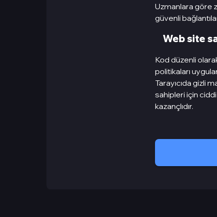
Uzmanlara göre za
güvenli bağlantılar
Web site sa
Kod düzenli olarak
politikaları uygul
Tarayıcıda gizli ma
sahipleri için cid
kazançlıdır.