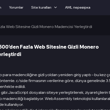
m
Yorumlar
Site kuralları
AML перевірка
zla Web Sitesine Gizli Monero Madencisi Yerleştirdi
500’den Fazla Web Sitesine Gizli Monero
rleştirdi
to para madenciliğine gizli yoldan yeniden giriş yaptı – bu kez 
yöntemle. c/side firmasının verilerine göre, dünya genelinde 3.
enfekte edildi.
gibi JavaScript dosyaları siteye yerleştirilerek, ziyaretçilerin 
s
madenciliği başlatılıyor. WebAssembly teknolojisi kullanılarak
e kullanılıyor.