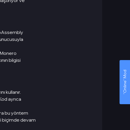
laştırıyor ve
WebAssembly
sunucusuyla
rı Monero
nın bilgisi
“Online” Mod
ı kullanır.
 Kod ayrıca
onra bu yöntem
zli biçimde devam