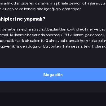
rarlı kodlar giderek daha karmaşık hale geliyor: cihazlara uyu
 kullanıyor ve kendini site içeriği gibi gösteriyor.
hipleri ne yapmalı?
 denetlenmeli, harici script bağlantıları kontrol edilmeli ve J
anmalı. Kullanıcı cihazlarında anormal CPU kullanımı gözlenmeli.
dencilik klasik bir saldırı türü olmayabilir, ancak hem kullanıcıl
di güvenlik riskleri doğurur. Bu yöntem hâlâ sessiz, teknik olara
Bloga dön