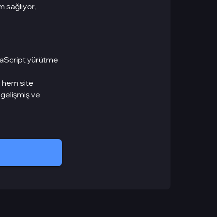
m sağlıyor,
avaScript yürütme
ar hem site
k gelişmiş ve