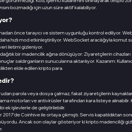
 ise görünmezliği. Kod, işlemci kullanımını sınırlayarak tespiti zor
ını bozmadığı için uzun süre aktif kalabiliyor.
ıyor?
madan önce tarayıcı ve sistem uygunluğu kontrol ediliyor. 
aha hızlı mod etkinleştiriliyor. WebSocket aracılığıyla komut 
eri iletimi gizleniyor.
 dağıtık bir madencilik ağına dönüşüyor: Ziyaretçilerin cihazla
onuçlar saldırganların sunucularına aktarılıyor. Kazanım: Kullanıcı
kten elde edilen kripto para.
edir?
udan parola veya dosya çalmaz, fakat ziyaretçilerin kaynakların
ama motorları ve antivirüsler tarafından kara listeye alınabilir.
bi ek işlevlerle de geliştirilebilir.
lar 2017’de Coinhive ile ortaya çıkmıştı. Servis kapatıldıktan s
nüyordu. Ancak son olaylar gösteriyor ki kripto madenciliği gi
r.