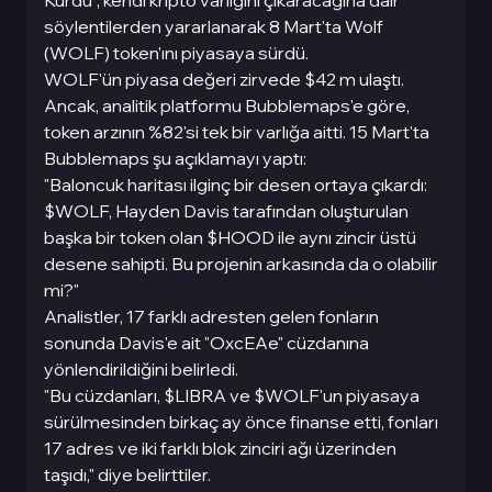
Kurdu", kendi kripto varlığını çıkaracağına dair
söylentilerden yararlanarak 8 Mart'ta Wolf
(WOLF) token'ını piyasaya sürdü.
WOLF'ün piyasa değeri zirvede $42 m ulaştı.
Ancak, analitik platformu Bubblemaps'e göre,
token arzının %82'si tek bir varlığa aitti. 15 Mart'ta
Bubblemaps şu açıklamayı yaptı:
"Baloncuk haritası ilginç bir desen ortaya çıkardı:
$WOLF, Hayden Davis tarafından oluşturulan
başka bir token olan $HOOD ile aynı zincir üstü
desene sahipti. Bu projenin arkasında da o olabilir
mi?"
Analistler, 17 farklı adresten gelen fonların
sonunda Davis'e ait "OxcEAe" cüzdanına
yönlendirildiğini belirledi.
"Bu cüzdanları, $LIBRA ve $WOLF'un piyasaya
sürülmesinden birkaç ay önce finanse etti, fonları
17 adres ve iki farklı blok zinciri ağı üzerinden
taşıdı," diye belirttiler.