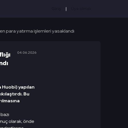
|
Giriş
Üye olmak
ten para yatırma işlemleri yasaklandı
04.06.2026
lığı
ndı
 Huobi) yapılan
kılaştırdı. Bu
ırılmasına
 bazı
Sonuç olarak, önde