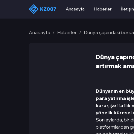
Anasayfa
Haberler
İletişi
Anasayfa
Haberler
Dünya çapındaki borsala
/
/
Dünya çapında
artırmak ama
Dünyanın en büy
para yatırma işl
karar, şeffaflık
yönelik küresel e
Son aylarda, bir 
platformlardan gel