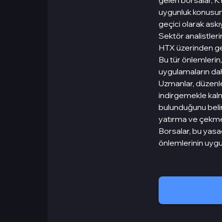
gelen borsalar, K
uygunluk konusun
geçici olarak askıy
Sektör analistleri
HTX üzerinden ger
Bu tür önlemlerin,
uygulamaların dah
Uzmanlar, düzenlem
indirgemekle kalm
bulunduğunu belirt
yatırma ve çekme i
Borsalar, bu yas
önlemlerinin uygu