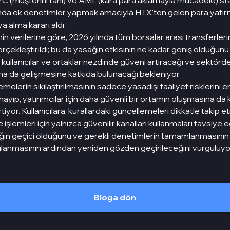
YC (müşterini tanı) ve AML (kara para aklamayla mücadele) st
da ek denetimler yapmak amacıyla HTX'ten gelen para yatırm
a alma kararı aldı.
nin verilerine göre, 2026 yılında tüm borsalar arası transferleri
çekleştirildi; bu da yasağın etkisinin ne kadar geniş olduğunu
 kullanıcılar ve ortaklar nezdinde güveni artıracağı ve sektörde
a da gelişmesine katkıda bulunacağı bekleniyor.
elerin sıkılaştırılmasının sadece yasadışı faaliyet risklerini e
ayıp, yatırımcılar için daha güvenli bir ortamın oluşmasına da 
iyor. Kullanıcılara, kurallardaki güncellemeleri dikkatle takip 
şlemleri için yalnızca güvenilir kanalları kullanmaları tavsiye ed
ağın geçici olduğunu ve gerekli denetimlerin tamamlanmasını
lanmasının ardından yeniden gözden geçirileceğini vurguluyo
Bloga dön