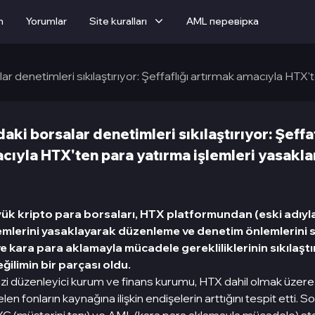
m
Yorumlar
Site kuralları
AML перевірка
r denetimleri sıkılaştırıyor: Şeffaflığı artırmak amacıyla HTX'
ki borsalar denetimleri sıkılaştırıyor: Şeffaf
cıyla HTX'ten para yatırma işlemleri yasakla
ük kripto para borsaları, HTX platformundan (eski adıyla
emlerini yasaklayarak düzenleme ve denetim önlemlerini sı
 ve kara para aklamayla mücadele gerekliliklerinin sıkılaşt
ğilimin bir parçası oldu.
dizi düzenleyici kurum ve finans kurumu, HTX dahil olmak üzere
en fonların kaynağına ilişkin endişelerin arttığını tespit etti. 