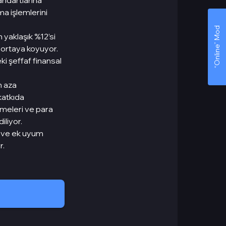
andartlarına
a işlemlerini
“Online” Mod
n yaklaşık %12’si
 ortaya koyuyor.
ki şeffaf finansal
n aza
katkıda
etmeleri ve para
iliyor.
n ve ek uyum
r.