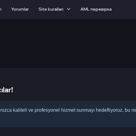
m
Yorumlar
Site kuralları
AML перевірка
ılar!
lnızca kaliteli ve profesyonel hizmet sunmayı hedefliyoruz, bu n