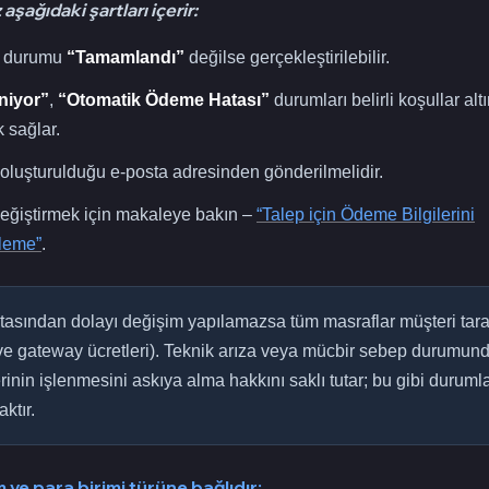
aşağıdaki şartları içerir:
ep durumu
“Tamamlandı”
değilse gerçekleştirilebilir.
niyor”
,
“Otomatik Ödeme Hatası”
durumları belirli koşullar al
 sağlar.
n oluşturulduğu e-posta adresinden gönderilmelidir.
değiştirmek için makaleye bakın –
“Talep için Ödeme Bilgilerini
leme”
.
atasından dolayı değişim yapılamazsa tüm masraflar müşteri tara
ve gateway ücretleri). Teknik arıza veya mücbir sebep durumund
erinin işlenmesini askıya alma hakkını saklı tutar; bu gibi durum
ktır.
m ve para birimi türüne bağlıdır: