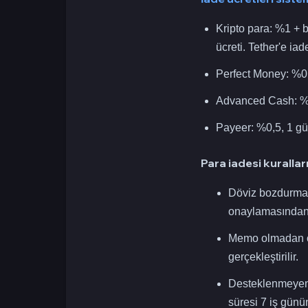
Kripto para: %1 + b
ücreti. Tether'e ia
Perfect Money: %0,
Advanced Cash: %1
Payeer: %0,5, 1 gü
Para iadesi kuralları
Döviz bozdurma i
onaylamasından s
Memo olmadan öd
gerçekleştirilir.
Desteklenmeyen b
süresi 7 iş günü