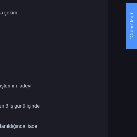
sa çekim
“Online” Mod
şterinin iadeyi
n 3 iş günü içinde
anıldığında, iade