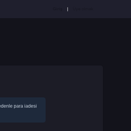
|
Giriş
Üye olmak
edenle para iadesi