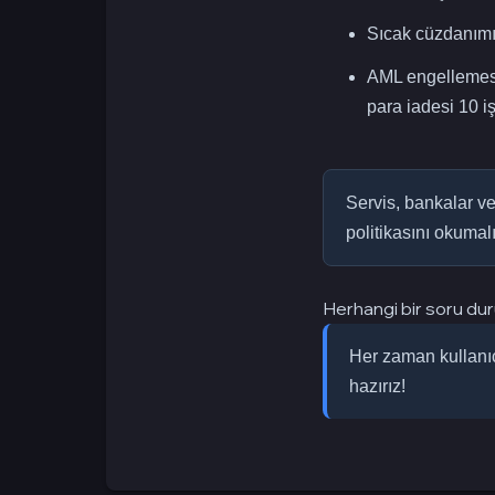
Sıcak cüzdanımız
AML engellemesi
para iadesi 10 iş
Servis, bankalar v
politikasını okumalı
Herhangi bir soru dur
Her zaman kullanıc
hazırız!