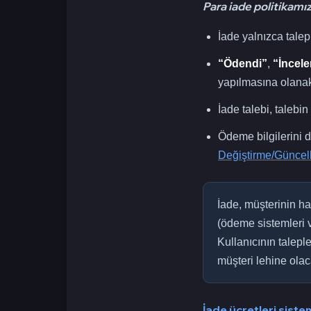
Para iade politikamız 
İade yalnızca tal
“Ödendi”
,
“İncele
yapılmasına olanak
İade talebi, talebi
Ödeme bilgilerini 
Değiştirme/Güncel
İade, müşterinin h
(ödeme sistemleri 
Kullanıcının talepl
müşteri lehine olaca
İade ücretleri siste