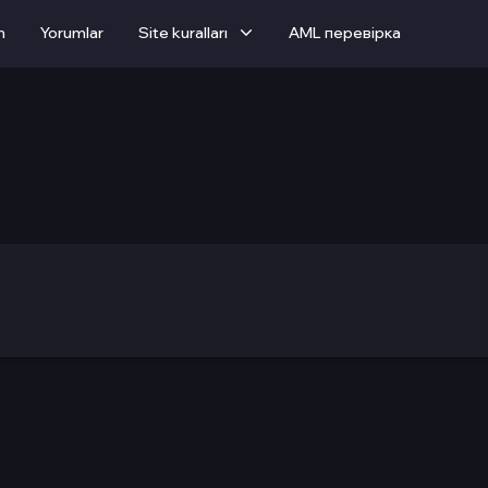
m
Yorumlar
Site kuralları
AML перевірка