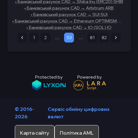
•
Банківський рахунок CAD
→
Shiba Inu (ERC20) SHIB
•
Банківський рахунок CAD
→
Arbitrum ARB
•
Банківський рахунок CAD
→
SUI SUI
•
Банківський рахунок CAD
→
Ethereum OPTIMISM
ETH
•
Банківський рахунок CAD
→
IO (SOL) IO
1
2
…
53
…
81
82
Protected by
Powered by
© 2016-
Сервіс обміну цифрових
2026
валют
Карта сайту
Політика AML