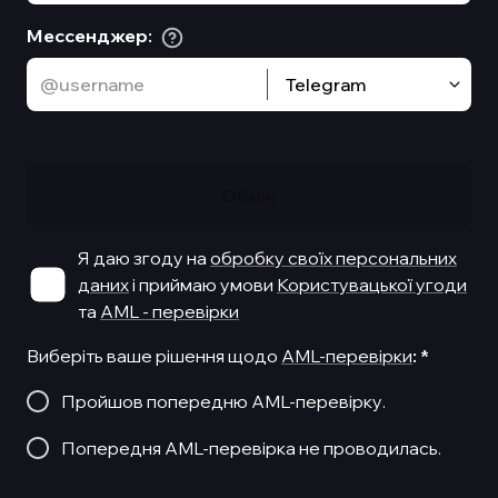
Мессенджер
:
Telegram
Обмiн
Я даю згоду на
обробку своїх персональних
даних
і приймаю умови
Користувацької угоди
та
AML - перевірки
Виберіть ваше рішення щодо
AML-перевірки
:
*
Пройшов попередню AML-перевірку.
Попередня AML-перевірка не проводилась.