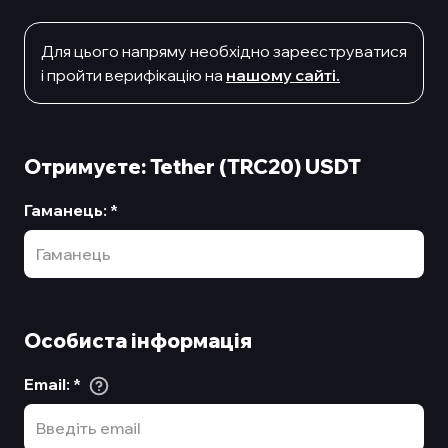
Для цього напряму необхiдно зареєструватися
i пройти верифiкацiю на
нашому сайтi.
Отримуєте: Tether (TRC20) USDT
Гаманець
:
*
Особиста інформація
Email
:
*