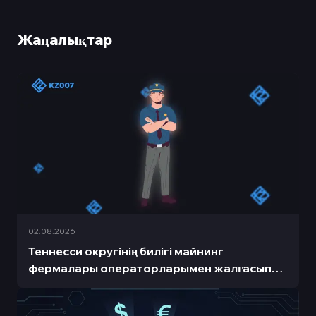
Жаңалықтар
02.08.2026
Теннесси округінің билігі майнинг
фермалары операторларымен жалғасып
жатқан сот процесі аясында криптовалюта
майнингіне тыйым салу туралы шешім