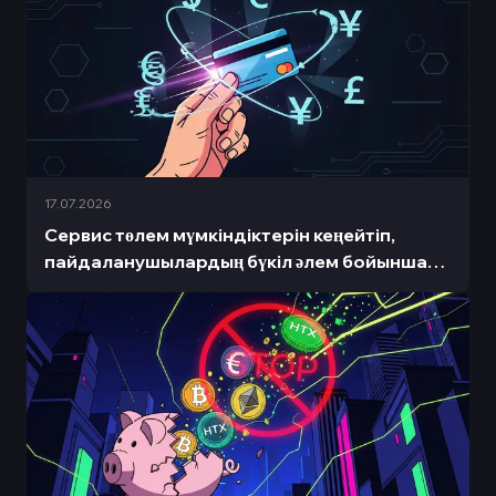
қабылдады.
17.07.2026
Сервис төлем мүмкіндіктерін кеңейтіп,
пайдаланушылардың бүкіл әлем бойынша
ыңғайлылығы үшін бес жаңа валютаны
қолдауды қосты.