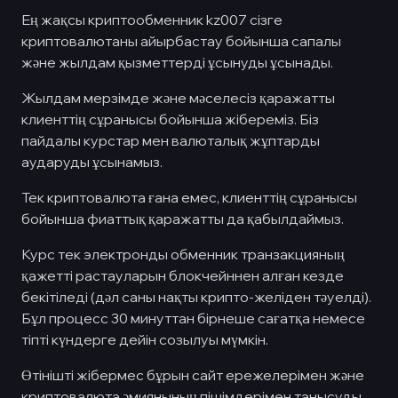
Ең жақсы криптообменник kz007 сізге
криптовалютаны айырбастау бойынша сапалы
және жылдам қызметтерді ұсынуды ұсынады.
Жылдам мерзімде және мәселесіз қаражатты
клиенттің сұранысы бойынша жібереміз. Біз
пайдалы курстар мен валюталық жұптарды
аударуды ұсынамыз.
Тек криптовалюта ғана емес, клиенттің сұранысы
бойынша фиаттық қаражатты да қабылдаймыз.
Курс тек электронды обменник транзакцияның
қажетті растауларын блокчейннен алған кезде
бекітіледі (дәл саны нақты крипто-желіден тәуелді).
Бұл процесс 30 минуттан бірнеше сағатқа немесе
тіпті күндерге дейін созылуы мүмкін.
Өтінішті жібермес бұрын сайт ережелерімен және
криптовалюта әмиянының пішімдерімен танысуды