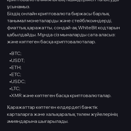
ұсынамыз.
Біздің онлайн криптовалюта биржасы барлық
танымал монеталарды және стейблкоиндерді,
фиаттық қаражатты, сондай-ақ WhiteBit кодтарын
қабылдайды. Мұнда сіз мыналарды сата аласыз:
және көптеген басқа криптовалюталар.
•BTC;
•USDT;
•ETH;
•ETC;
•USDC;
•LTC;
•
XMR және көптеген басқа криптовалюталар.
Қаражаттар көптеген елдердегі банктік
карталарға және халықаралық төлем жүйелерінің
әмияндарына шығарылады.