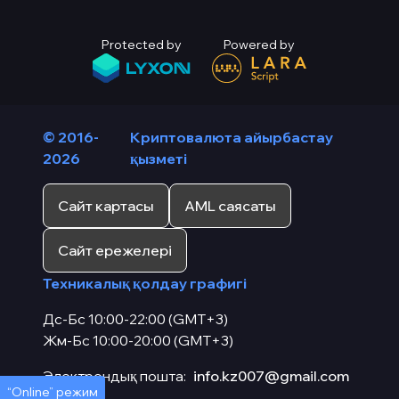
Protected by
Powered by
© 2016-
Криптовалюта айырбастау
2026
қызметі
Сайт картасы
AML саясаты
Сайт ережелері
Техникалық қолдау графигі
Дс-Бс 10:00-22:00 (GMT+3)
Жм-Бс 10:00-20:00 (GMT+3)
Электрондық пошта:
info.kz007@gmail.com
“Online” режим