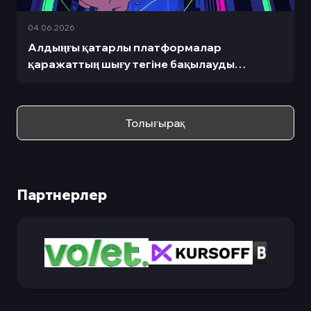
04.06.2026
Алдыңғы қатарлы платформалар
қаражаттың шығу тегіне бақылауды
күшейтіп, ашықтық пен талаптарға
сәйкестікті арттыру мақсатында HTX-тен
депозиттерге шектеу енгізуде.
Толығырақ
Партнерлер