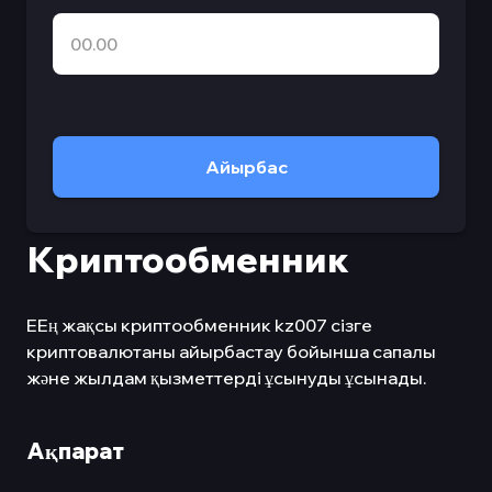
Айырбас
Криптообменник
ЕЕң жақсы криптообменник kz007 сізге
криптовалютаны айырбастау бойынша сапалы
және жылдам қызметтерді ұсынуды ұсынады.
Ақпарат