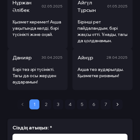
Нұржан
Айгүл
02.05.2025
01.05.2025
Әлібек
Тұрсын
Қызмет керемет! Ақша
Бірінші рет
уақытында келді, бәрі
пайдаландым, бәрі
түсінікті және оңай.
жақсы өтті. Ұнады, тағы
да қолданамын.
Данияр
Айнұр
30.04.2025
28.04.2025
Бәрі тез әрі түсінікті.
Ақша тез аударылды.
Тағы да осы жерден
Қызметке ризамын!
аударамын!
1
2
3
4
5
6
7
Сіздің атыңыз
:
*