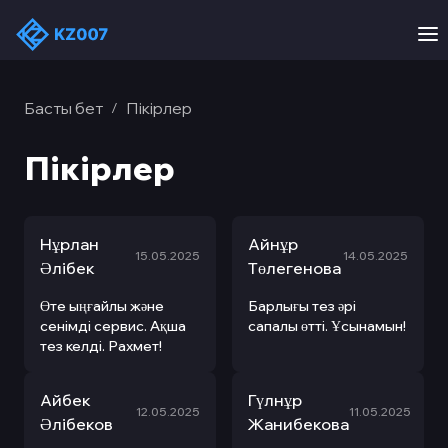
Басты бет
Пікірлер
/
Пікірлер
Нұрлан
Айнұр
15.05.2025
14.05.2025
Әлібек
Төлегенова
Өте ыңғайлы және
Барлығы тез әрі
сенімді сервис. Ақша
сапалы өтті. Ұсынамын!
тез келді. Рахмет!
Айбек
Гүлнұр
12.05.2025
11.05.2025
Әлібеков
Жанибекова