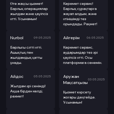
Өте жақсы қызмет!
Керемет сервис!
Барлық операциялар
Барлық сұрақтарға
жылдам және қауіпсіз
жауап алдым, және
өтті. Ұсынамын!
өтінішімді тез
орындады. Рақмет!
Nurbol
Айгерім
09.05.2025
06.05.2025
Барлығы сәтті өтті.
Керемет сервис,
Ашықтық пен
аударымдар тез әрі
жылдамдық қатты
қауіпсіз өтті. Осы
ұнады.
платформаға сенемін.
Айдос
Аружан
05.05.2025
03.05.2025
Мақсатқызы
Жылдам әрі сенімді!
Ақша бірден келді,
Қызмет көрсету
рахмет!
жоғары деңгейде.
Ұсынамын!