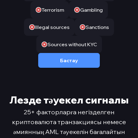
Terrorism
Gambling
Illegal sources
Sanctions
Sources without KYC
Бастау
Лезде тәуекел сигналы
25+ факторларға негізделген
криптовалюта транзакциясы немесе
әмиянның AML тәуекелін бағалайтын