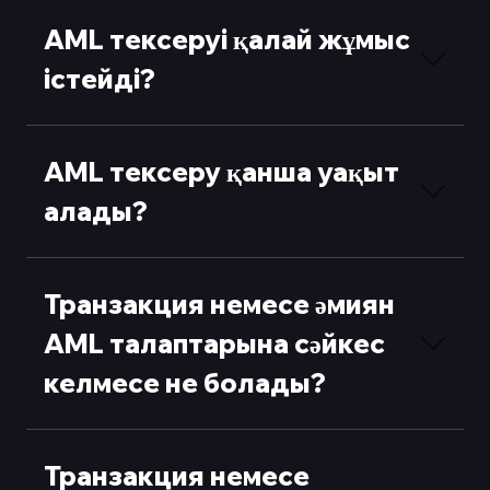
AML тексеруі қалай жұмыс
істейді?
AML тексеру қанша уақыт
алады?
Транзакция немесе әмиян
AML талаптарына сәйкес
келмесе не болады?
Транзакция немесе