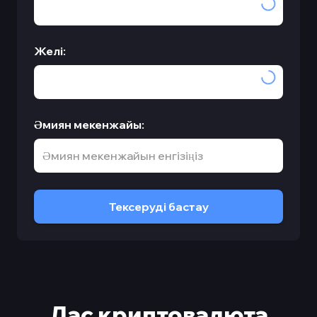
Желі
:
Әмиян мекенжайы
:
Тексеруді бастау
Лас криптовалюта