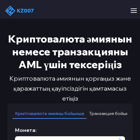
Криптовалюта әмиянын
немесе транзакцияны
AML үшін тексеріңіз
Криптовалюта әмиянын қорғаңыз және
қаражаттың қауіпсіздігін қамтамасыз
етіңіз
Криптовалюта әмияны бойынша
Транзакция бойынша
Монета
: