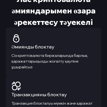
әмияндарымен өзара
әрекеттесу тәуекелі
Әмиянды блоктау
Сіз криптовалюта биржаларында барлық
қаражаттарыңызды жоғалту қаупіне
ұшырайсыз
Транзакцияны блоктау
Транзакция блокталуы мүмкін және қаражат