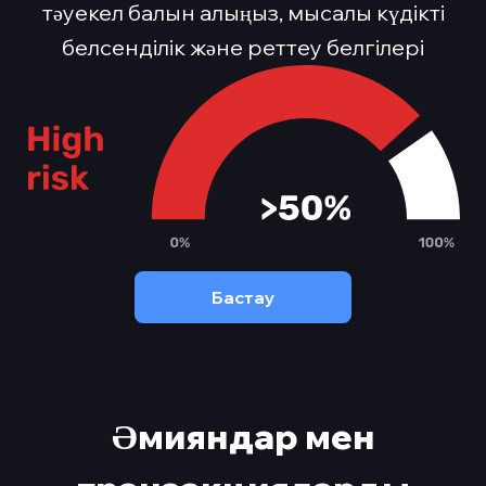
тәуекел балын алыңыз, мысалы күдікті
белсенділік және реттеу белгілері
Бастау
Әмияндар мен