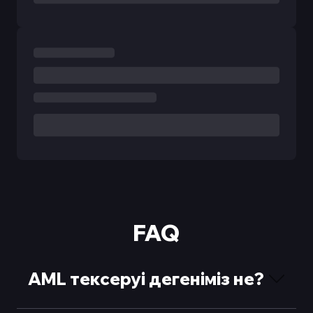
FAQ
AML тексеруі дегеніміз не?