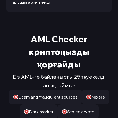
алушыға жетпейді
AML Checker
криптоңызды
қорғайды
Біз AML-ге байланысты 25 тәуекелді
анықтаймыз
Scam and fraudulent sources
Mixers
Dark market
Stolen crypto