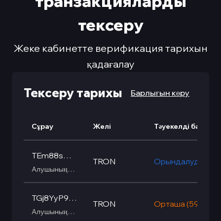
транзакцияларды
тексеру
Жеке кабинетте верификация тарихын
қадағалау
Тексеру тарихы
Барлығын көру
Сұрау
Желі
Тәуекелді бағалау
TEm88sAg
TRON
Орындалуда
avKhbsyG4
Алушының
әмиян
vKoooxgZQ
мекенжайы •
q7t1NZ2o8
TGj8YyP9w
TRON
TRON
Орташа
(
59
%)
R6bB4xVhC
Алушының