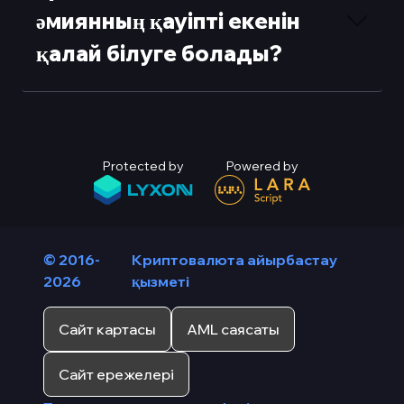
әмиянның қауіпті екенін
қалай білуге болады?
Protected by
Powered by
© 2016-
Криптовалюта айырбастау
2026
қызметі
Сайт картасы
AML саясаты
Сайт ережелері