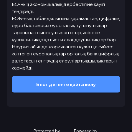
ЕО-ның экономикалық дербестігіне қауіп
төндіреді.
ЕОБ-ның табандылығына қарамастан, цифрлық
еуро бастамасы еуропалық тұтынушылар
тарапынан сынға ұшырап отыр, әсіресе
құпиялылыққа қатысты алаңдаушылықтар бар.
Наурыз айында жарияланған құжатқа сәйкес,
көптеген еуропалықтар орталық банк цифрлық
валютасын енгізудің елеулі артықшылықтарын
көрмейді.
Блог дегенге қайта келу
Protected by
Powered by