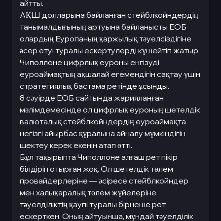
айтты.
АҚШ долларына байланған стейблкойндердің
танымалдығының артуына байланысты ЕОБ
олардың Еуропаның қаржылық тәуелсіздігіне
әсер етуі туралы ескертулерді күшейтіп жатыр.
Чиполлоне цифрлық еуроны енгізуді
еуроаймақтың ақшалай егемендігін сақтау үшін
стратегиялық бастама ретінде ұсынды.
8 сәуірде ЕОБ сайтында жарияланған
мәлімдемесінде ол цифрлық еуроның шетелдік
валюталық стейблкойндердің еуроаймақта
негізгі айырбас құралына айналу мүмкіндігін
шектеу керек екенін атап өтті.
Бұл тақырыпта Чиполлоне алғаш рет пікір
білдіріп отырған жоқ. Ол шетелдік төлем
провайдерлеріне — әсіресе стейблкойндер
мен халықаралық төлем жүйелеріне
тәуелділіктің қаупі туралы бірнеше рет
ескерткен. Оның айтуынша, мұндай тәуелділік