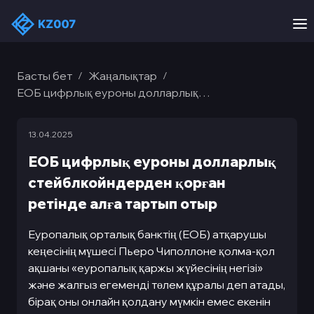
Басты бет
Жаңалықтар
/
/
ЕОБ цифрлық еуроны долларлық
стейблкойндерден қорған ретінде алға тартып
отыр
13.04.2025
ЕОБ цифрлық еуроны долларлық
стейблкойндерден қорған
ретінде алға тартып отыр
Еуропалық орталық банктің (ЕОБ) атқарушы
кеңесінің мүшесі Пьеро Чиполлоне қолма-қол
ақшаны «еуропалық қаржы жүйесінің негізі»
және жалғыз егеменді төлем құралы деп атады,
бірақ оны онлайн қолдану мүмкін емес екенін