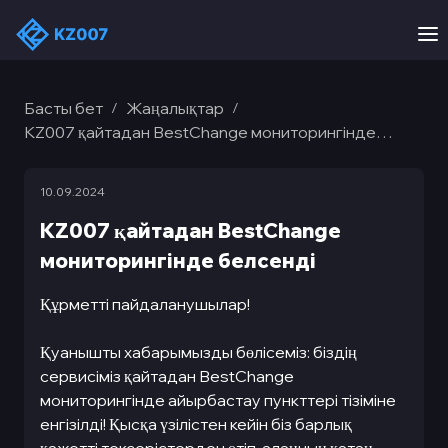
Басты бет
Жаңалықтар
/
/
KZ007 қайтадан BestChange мониторингінде
белсенді
10.09.2024
KZ007 қайтадан BestChange
мониторингінде белсенді
Құрметті пайдаланушылар!
Қуанышты хабарымызды бөлісеміз: біздің
сервисіміз қайтадан BestChange
мониторингінде айырбастау пункттері тізіміне
енгізілді! Қысқа үзілістен кейін біз барлық