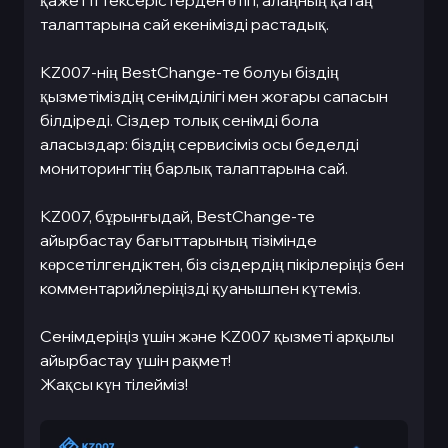
қажетті тексерістерден өтіп, алаңның қатаң
талаптарына сай екенімізді растадық.
KZ007-нің BestChange-те болуы біздің
қызметіміздің сенімділігі мен жоғары сапасын
білдіреді. Сіздер толық сенімді бола
аласыздар: біздің сервисіміз осы беделді
мониторингтің барлық талаптарына сай.
KZ007, бұрынғыдай, BestChange-те
айырбастау бағыттарының тізімінде
көрсетілгендіктен, біз сіздердің пікірлеріңіз бен
комментарийлеріңізді қуанышпен күтеміз.
Сенімдеріңіз үшін және KZ007 қызметі арқылы
айырбастау үшін рақмет!
Жақсы күн тілейміз!