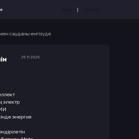
|
ка
Кіру
Тіркелу
мен сауданы енгізуде
25.11.2025
ін
еллект
ң электр
 ИИ
інде энергия
ндірілетін