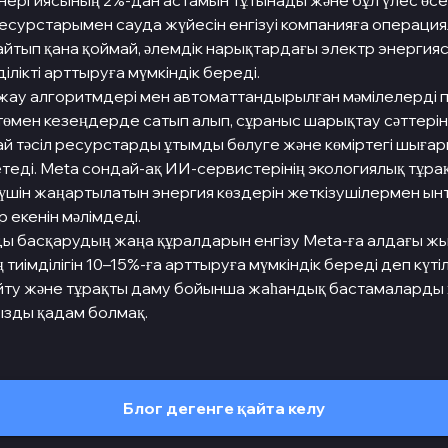
нергиясының 2%-дан астамын тұтынады және бұл үлес өсе
ресурстарымен сауда жүйесін енгізуі компанияға операци
йтып қана қоймай, әлемдік нарықтардағы электр энергия
ілікті арттыруға мүмкіндік береді.
ау алгоритмдері мен автоматтандырылған мәмілелерді 
төмен кезеңдерде сатып алып, сұраныс шарықтау сәттері
й тәсіл ресурстарды ұтымды бөлуге және көміртегі шығ
етеді. Meta сондай-ақ ИИ-сервистерінің экологиялық тұр
үшін жаңартылатын энергия көздерін жеткізушілермен ы
р екенін мәлімдеді.
ды басқарудың жаңа құралдарын енгізу Meta-ға алдағы ж
иімділігін 10–15%-ға арттыруға мүмкіндік береді деп күті
азайту және тұрақты даму бойынша жаһандық бастамаларды
зды қадам болмақ.
Блог дегенге қайта келу