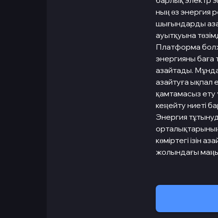
барлық электр э
ның өз энергия 
шығындарды аза
ауытқуына төзімд
Платформа болж
энергияны баға 
азайтады. Мұнда
азайтуға ықпал 
қамтамасыз ету 
кеңейту ниеті ба
Энергия тұтыну
орталықтарының т
көміртегі ізін 
жолындағы маңы