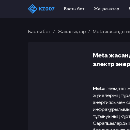
Басты бет
Жаңалықтар
Басты бет
Жаңалықтар
Meta жасанды и
/
/
Meta жасан
электр эне
Meta
, әлемдегі
жүйелерінің тұр
энергиясымен с
инфрақұрылымын 
тұтынуының күрт
Сарапшылардың 