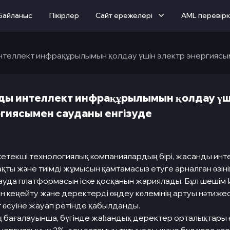
Байланыс
Пікірлер
Сайт ережелері
AML перевір
нтеллект инфрақұрылымын қолдау үшін электр энергиясы
ды интеллект инфрақұрылымын қолдау үш
ргиясымен сауданы енгізуде
 жетекші технологиялық компаниялардың бірі, жасанды инт
ақты және тиімді жұмысын қамтамасыз етуге арналған өзіні
ауда платформасын іске қосқанын жариялады. Бұл шешім
кеңейту және деректерді өңдеу көлемінің артуы нәтижес
 өсуіне жауап ретінде қабылданды.
бағалауынша, бүгінде жаһандық деректер орталықтары ө