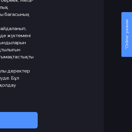
 бермек. Meta-
ялық
сы бағасының
“Online” режим
пайдаланып,
нде жүктемені
арындыларын
ақтылығын
нтымақтастықты
ылы деректер
луде. Бұл
 қолдау