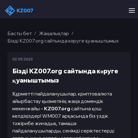
Басты бет
Жаңалықтар
/
/
Бізді KZ007.org сайтында көруге қуаныштымыз
02.05.2023
Бізді KZ007.org сайтында көруге
қуаныштымыз
Құрметті пайдаланушылар, криптовалюта
айырбастау қызметінің жаңа домендік
мекенжайы –
KZ007.org
сайтына қош
келдіңіздер! WM007 арқасында біз үздік
тәжірибе жинадық, тамаша
пайдаланушыларды, сенімді серіктестерді