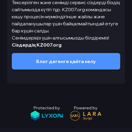
Тексерілген және сенімді сервис сіздерді біздің
сайтымызда күтіп тұр. KZ007.org командасы
көшу процесін мүмкіндігінше жайлы және
пайдаланушылар үшін байқалмайтындай етуге
бар күшін салды.
Сенімдеріңіз үшін алғысымызды білдіреміз!
Сіздердің KZ007.org
Блог дегенге қайта келу
Protected by
Powered by