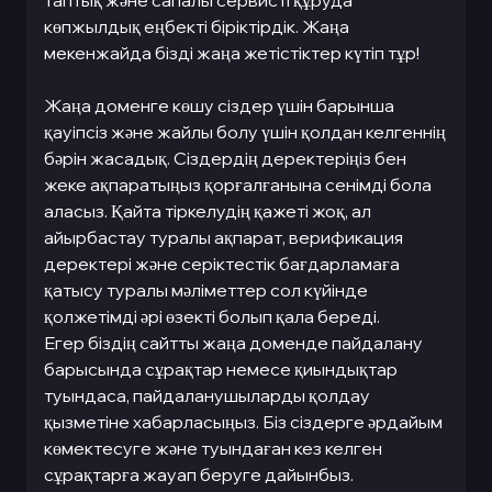
таптық және сапалы сервисті құруда
көпжылдық еңбекті біріктірдік. Жаңа
мекенжайда бізді жаңа жетістіктер күтіп тұр!
Жаңа доменге көшу сіздер үшін барынша
қауіпсіз және жайлы болу үшін қолдан келгеннің
бәрін жасадық. Сіздердің деректеріңіз бен
жеке ақпаратыңыз қорғалғанына сенімді бола
аласыз. Қайта тіркелудің қажеті жоқ, ал
айырбастау туралы ақпарат, верификация
деректері және серіктестік бағдарламаға
қатысу туралы мәліметтер сол күйінде
қолжетімді әрі өзекті болып қала береді.
Егер біздің сайтты жаңа доменде пайдалану
барысында сұрақтар немесе қиындықтар
туындаса, пайдаланушыларды қолдау
қызметіне хабарласыңыз. Біз сіздерге әрдайым
көмектесуге және туындаған кез келген
сұрақтарға жауап беруге дайынбыз.