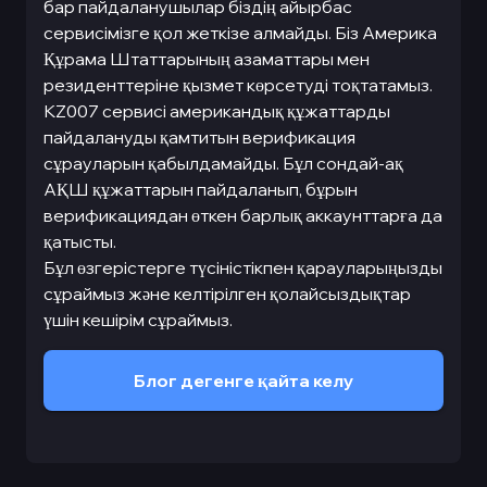
бар пайдаланушылар біздің айырбас
сервисімізге қол жеткізе алмайды. Біз Америка
Құрама Штаттарының азаматтары мен
резиденттеріне қызмет көрсетуді тоқтатамыз.
KZ007 сервисі американдық құжаттарды
пайдалануды қамтитын верификация
сұрауларын қабылдамайды. Бұл сондай-ақ
АҚШ құжаттарын пайдаланып, бұрын
верификациядан өткен барлық аккаунттарға да
қатысты.
Бұл өзгерістерге түсіністікпен қарауларыңызды
сұраймыз және келтірілген қолайсыздықтар
үшін кешірім сұраймыз.
Блог дегенге қайта келу