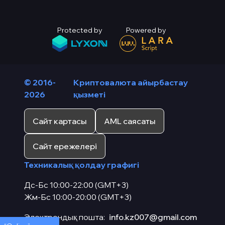
Protected by
Powered by
© 2016-
Криптовалюта айырбастау
2026
қызметі
Сайт картасы
AML саясаты
Сайт ережелері
Техникалық қолдау графигі
Дс-Бс 10:00-22:00 (GMT+3)
Жм-Бс 10:00-20:00 (GMT+3)
Электрондық пошта:
info.kz007@gmail.com