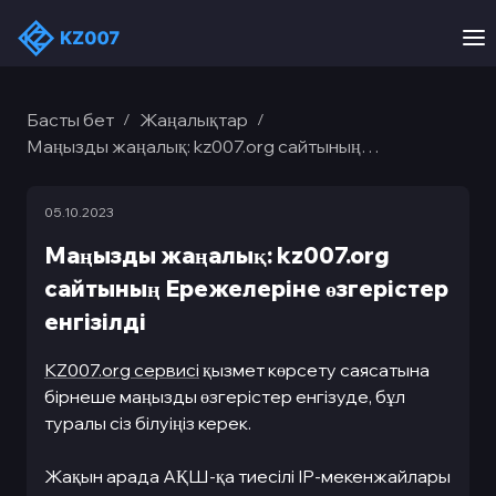
Басты бет
Жаңалықтар
/
/
Маңызды жаңалық: kz007.org сайтының
Ережелеріне өзгерістер енгізілді
05.10.2023
Маңызды жаңалық: kz007.org
сайтының Ережелеріне өзгерістер
енгізілді
KZ007.org сервисі
қызмет көрсету саясатына
бірнеше маңызды өзгерістер енгізуде, бұл
туралы сіз білуіңіз керек.
Жақын арада АҚШ-қа тиесілі IP-мекенжайлары