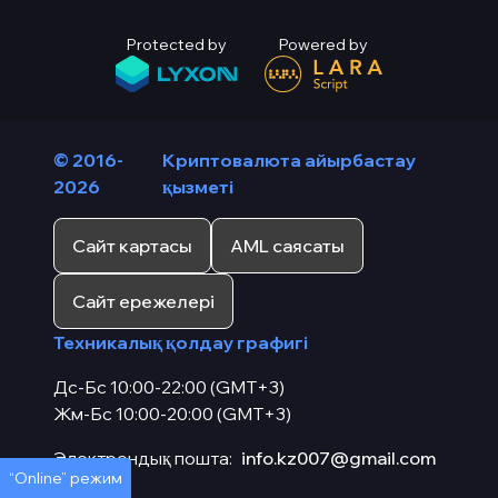
Protected by
Powered by
© 2016-
Криптовалюта айырбастау
2026
қызметі
Сайт картасы
AML саясаты
Сайт ережелері
Техникалық қолдау графигі
Дс-Бс 10:00-22:00 (GMT+3)
Жм-Бс 10:00-20:00 (GMT+3)
Электрондық пошта:
info.kz007@gmail.com
“Online” режим