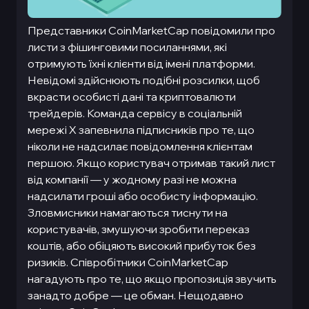
Представники CoinMarketCap повідомили про
листи з фішинговими посиланнями, які
отримують їхні клієнти від імені платформи.
Невідомі здійснюють подібні розсилки, щоб
вкрасти особисті дані та криптовалюти
трейдерів. Команда сервісу в соціальній
мережі Х запевнила підписників про те, що
ніколи не надсилає повідомлення клієнтам
першою. Якщо користувач отримав такий лист
від компанії — у жодному разі не можна
надсилати гроші або особисту інформацію.
Зловмисники намагаються тиснути на
користувачів, змушуючи зробити переказ
коштів, або обіцяють високий прибуток без
ризиків. Співробітники CoinMarketCap
нагадують про те, що якщо пропозиція звучить
занадто добре — це обман. Нещодавно