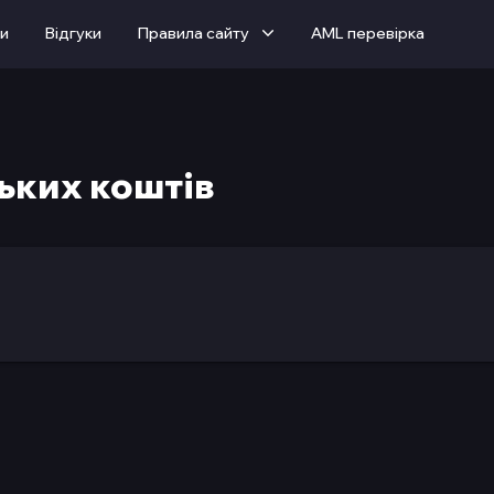
ти
Вiдгуки
Правила сайту
AML перевірка
ьких коштів