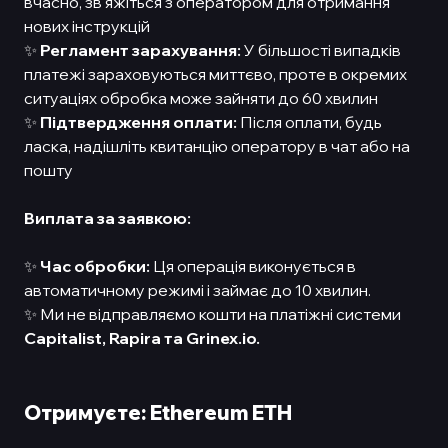
вчасно, зв'яжіться з оператором для отримання
нових інструкцій
✨
Регламент зарахування:
У більшості випадків
платежі зараховуються миттєво, проте в окремих
ситуаціях обробка може зайняти до 60 хвилин
✨
Підтвердження оплати:
Після оплати, будь
ласка, надішліть квитанцію оператору в чат або на
пошту
Виплата за заявкою:
✨
Час обробки:
Ця операція виконується в
автоматичному режимі і займає до 10 хвилин.
✨ Ми не відправляємо кошти на платіжні системи
Capitalist,
Rapira та Grinex.io.
Отримуєте: Ethereum ETH