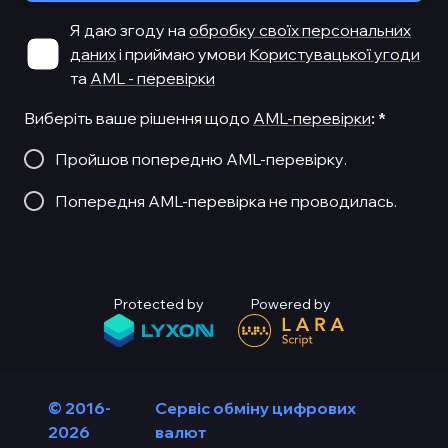
Я даю згоду на
обробку своїх персональних
даних
і приймаю умови
Користувацької угоди
та
AML - перевірки
Виберіть ваше рішення щодо
AML-перевірки
:
*
Пройшов попередню AML-перевірку.
Попередня AML-перевірка не проводилась.
Protected by
Powered by
© 2016-
Сервіс обміну цифрових
2026
валют