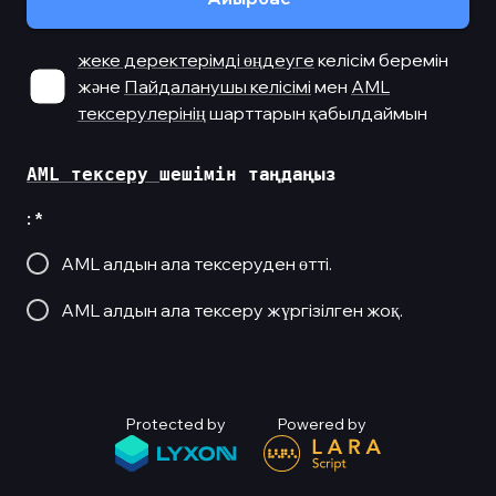
жеке деректерімді өңдеуге
келісім беремін
және
Пайдаланушы келісімі
мен
AML
тексерулерінің
шарттарын қабылдаймын
AML тексеру 
:
*
AML алдын ала тексеруден өтті.
AML алдын ала тексеру жүргізілген жоқ.
Protected by
Powered by