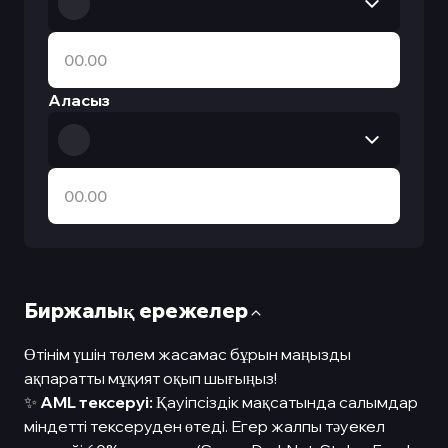
Аласыз
Биржалық ережелер
Өтінім үшін төлем жасамас бұрын маңызды
ақпаратты мұқият оқып шығыңыз!
✨
AML тексеруі:
Қауіпсіздік мақсатында салымдар
міндетті тексеруден өтеді. Егер жалпы тәуекел