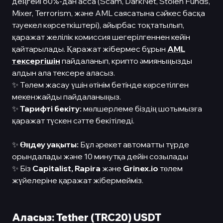
деңгейі 60%-дан асса (Scam, DarkNet, Stolen Funds,
Mixer, Terrorism, және AML саясатына сәйкес басқа
тәуекел көрсеткіштері), айырбас тоқтатылып,
қаражат желілік комиссия шегерілгеннен кейін
қайтарылады. Қаражат жібермес бұрын
AML
тексергішін
пайдаланып, крипто әмияныңызды
алдын ала тексере аласыз.
✨ Төлем жасау үшін өтінім бетінде көрсетілген
мекенжайды пайдаланыңыз.
✨
Тарифті бекіту:
мөлшерлеме біздің шотымызға
қаражат түскен сәтте бекітіледі.
✨
Өңдеу уақыты:
Бұл әрекет автоматты түрде
орындалады және 10 минутқа дейін созылады
✨ Біз
Capitalist,
Rapira
және
Grinex.io
төлем
жүйелеріне қаражат жібермейміз.
Аласыз: Tether (TRC20) USDT