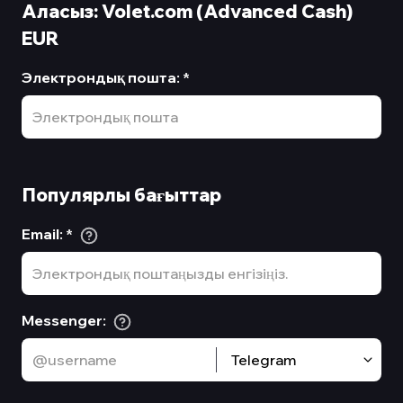
Аласыз: Volet.com (Advanced Cash)
EUR
Электрондық пошта
:
*
Популярлы бағыттар
Email
:
*
Messenger
:
Telegram