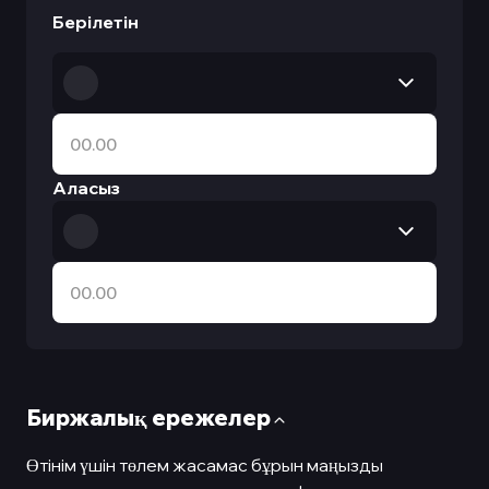
Берілетін
Аласыз
Биржалық ережелер
Өтінім үшін төлем жасамас бұрын маңызды