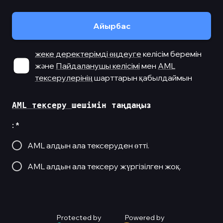
Айырбас
жеке деректерімді өңдеуге
келісім беремін
және
Пайдаланушы келісімі
мен
AML
тексерулерінің
шарттарын қабылдаймын
AML тексеру 
:
*
AML алдын ала тексеруден өтті.
AML алдын ала тексеру жүргізілген жоқ.
Protected by
Powered by