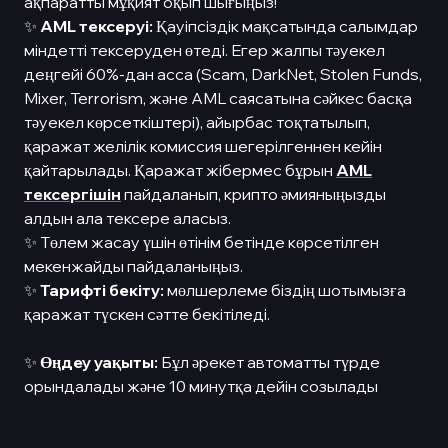
ақпаратты мұқият оқып шығыңыз!
✨
AML тексеруі:
Қауіпсіздік мақсатында салымдар
міндетті тексеруден өтеді. Егер жалпы тәуекел
деңгейі 60%-дан асса (Scam, DarkNet, Stolen Funds,
Mixer, Terrorism, және AML саясатына сәйкес басқа
тәуекел көрсеткіштері), айырбас тоқтатылып,
қаражат желілік комиссия шегерілгеннен кейін
қайтарылады. Қаражат жібермес бұрын
AML
тексергішін
пайдаланып, крипто әмияныңызды
алдын ала тексере аласыз.
✨ Төлем жасау үшін өтінім бетінде көрсетілген
мекенжайды пайдаланыңыз.
✨
Тарифті бекіту:
мөлшерлеме біздің шотымызға
қаражат түскен сәтте бекітіледі.
✨
Өңдеу уақыты:
Бұл әрекет автоматты түрде
орындалады және 10 минутқа дейін созылады